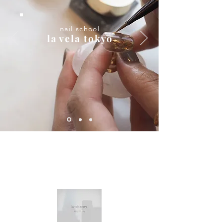
​nail school
la vela tokyo