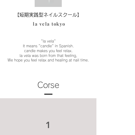
【短期実践型ネイルスクール】
​la vela tokyo
"la vela"
It means "candle" in Spanish.
candle makes you feel relax.
la vela was born from that feeling,
We hope you feel relax and healing at nail time.
Corse
1