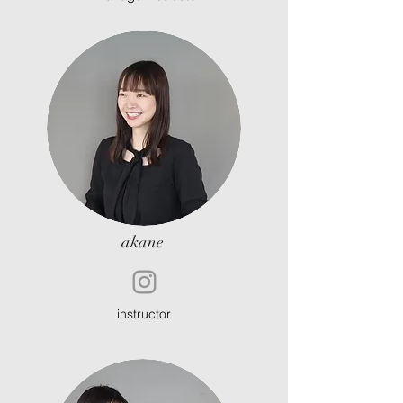
​akane
instructor