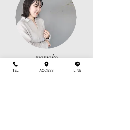
​momoko
TEL
ACCESS
LINE
para gel educator