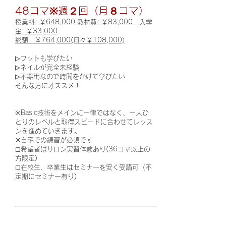
48コマ※週２回（月８コマ）
授業料:
￥648,000 教材費: ￥83,000 入学
金: ￥33,000
総額
￥764,000(月々￥108,000)
▷フットも学びたい
▷ネイルが完全未経験
▷不器用なので時間をかけて学びたい
そんな方にオススメ！
※Basic技術をメインに一律ではなく、一人ひ
とりのレベルと取得スピードに合わせてレッス
ンを進めていきます。
※自宅での練習が必須です
◻︎希望者はサロン実習体験あり(36コマ以上の
方限定)
◻︎在校生、卒業生はセミナー
​を
安く受講可（不
定期にセミナー有り)