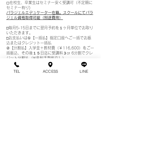
◻︎在校生、卒業生はセミナー安く受講可（不定期に
セミナー有り)
パラジェルエデュケーター在籍。スクールにてパラ
ジェル資格取得可能（別途費用）
□毎月5-15日までに翌月予約を１ヶ月単位でお取り
いただきます。
□お支払いは①【一括払】指定口座へご一括でお振
込またはクレジット一括払
②【分割払】入学金＋教材費（￥116,600）をご一
括振込、その後１５日迄に受講料３or 6分割でクレ
ジット分割払（※金利手数料なし）
※分割の場合はクレジット決済のみ
TEL
ACCESS
LINE